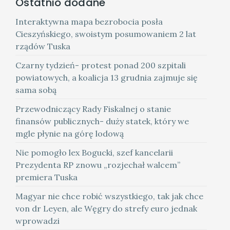
Ostatnio dodane
Interaktywna mapa bezrobocia posła
Cieszyńskiego, swoistym posumowaniem 2 lat
rządów Tuska
Czarny tydzień- protest ponad 200 szpitali
powiatowych, a koalicja 13 grudnia zajmuje się
sama sobą
Przewodniczący Rady Fiskalnej o stanie
finansów publicznych- duży statek, który we
mgle płynie na górę lodową
Nie pomogło lex Bogucki, szef kancelarii
Prezydenta RP znowu „rozjechał walcem”
premiera Tuska
Magyar nie chce robić wszystkiego, tak jak chce
von dr Leyen, ale Węgry do strefy euro jednak
wprowadzi