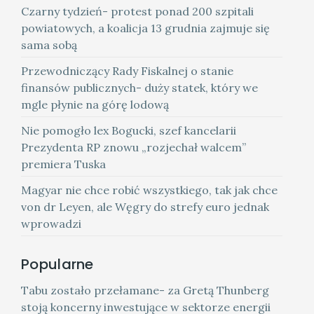
Czarny tydzień- protest ponad 200 szpitali
powiatowych, a koalicja 13 grudnia zajmuje się
sama sobą
Przewodniczący Rady Fiskalnej o stanie
finansów publicznych- duży statek, który we
mgle płynie na górę lodową
Nie pomogło lex Bogucki, szef kancelarii
Prezydenta RP znowu „rozjechał walcem”
premiera Tuska
Magyar nie chce robić wszystkiego, tak jak chce
von dr Leyen, ale Węgry do strefy euro jednak
wprowadzi
Popularne
Tabu zostało przełamane- za Gretą Thunberg
stoją koncerny inwestujące w sektorze energii