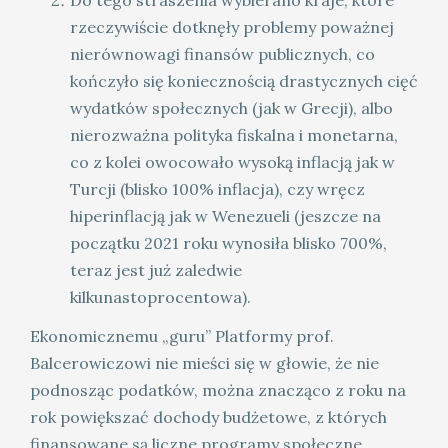
Do tego straszenia wybierano kraje, które
rzeczywiście dotknęły problemy poważnej
nierównowagi finansów publicznych, co
kończyło się koniecznością drastycznych cięć
wydatków społecznych (jak w Grecji), albo
nierozważna polityka fiskalna i monetarna,
co z kolei owocowało wysoką inflacją jak w
Turcji (blisko 100% inflacja), czy wręcz
hiperinflacją jak w Wenezueli (jeszcze na
początku 2021 roku wynosiła blisko 700%,
teraz jest już zaledwie
kilkunastoprocentowa).
Ekonomicznemu „guru” Platformy prof.
Balcerowiczowi nie mieści się w głowie, że nie
podnosząc podatków, można znacząco z roku na
rok powiększać dochody budżetowe, z których
finansowane są liczne programy społeczne.