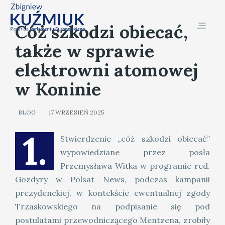
Cóż szkodzi obiecać,
także w sprawie
elektrowni atomowej
w Koninie
BLOG
17 WRZESIEŃ 2025
1.
Stwierdzenie „cóż szkodzi obiecać”
wypowiedziane przez posła
Przemysława Witka w programie red.
Gozdyry w Polsat News, podczas kampanii
prezydenckiej, w kontekście ewentualnej zgody
Trzaskowskiego na podpisanie się pod
postulatami przewodniczącego Mentzena, zrobiły