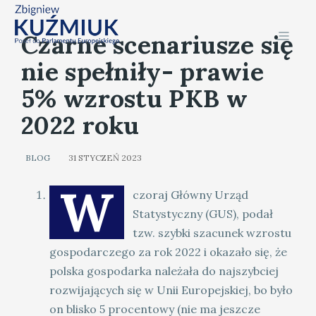
Czarne scenariusze się
nie spełniły- prawie
5% wzrostu PKB w
2022 roku
BLOG
31 STYCZEŃ 2023
W
czoraj Główny Urząd
Statystyczny (GUS), podał
tzw. szybki szacunek wzrostu
gospodarczego za rok 2022 i okazało się, że
polska gospodarka należała do najszybciej
rozwijających się w Unii Europejskiej, bo było
on blisko 5 procentowy (nie ma jeszcze