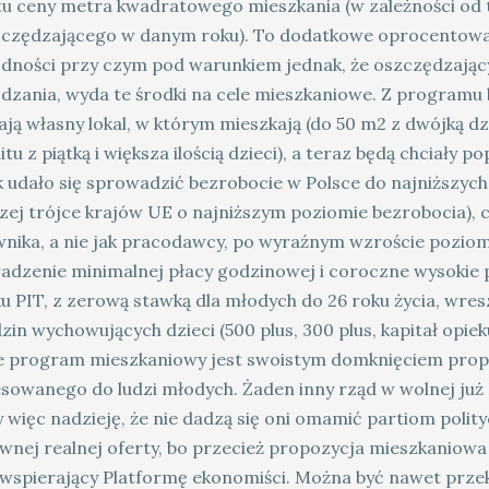
u ceny metra kwadratowego mieszkania (w zależności od te
zczędzającego w danym roku). To dodatkowe oprocentowa
dności przy czym pod warunkiem jednak, że oszczędzający 
dzania, wyda te środki na cele mieszkaniowe. Z programu 
ają własny lokal, w którym mieszkają (do 50 m2 z dwójką dzi
itu z piątką i większa ilością dzieci), a teraz będą chciały
k udało się sprowadzić bezrobocie w Polsce do najniższych
zej trójce krajów UE o najniższym poziomie bezrobocia), 
nika, a nie jak pracodawcy, po wyraźnym wzroście poziom
dzenie minimalnej płacy godzinowej i coroczne wysokie p
u PIT, z zerową stawką dla młodych do 26 roku życia, wr
dzin wychowujących dzieci (500 plus, 300 plus, kapitał opi
e program mieszkaniowy jest swoistym domknięciem propo
sowanego do ludzi młodych. Żaden inny rząd w wolnej już Po
 więc nadzieję, że nie dadzą się oni omamić partiom polity
wnej realnej oferty, bo przecież propozycja mieszkaniowa T
wspierający Platformę ekonomiści. Można być nawet przek