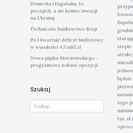
Doniecka i Ługańska, to
przypu
początek, a nie koniec inwazji
forsowa
na Ukrainę
Zupełn
Techniczne bankructwo Rosji
grudni
staraj
Po I kwartale deficyt budżetowy
stopie
w wysokości 4,5 mld zł
atrakc
Nowa piątka Morawieckiego -
mieszk
programowy nokaut opozycji
jednoo
będzie
pierws
Szukaj
ustaniu
tego p
Szukaj...
minimu
tys. z
oproce