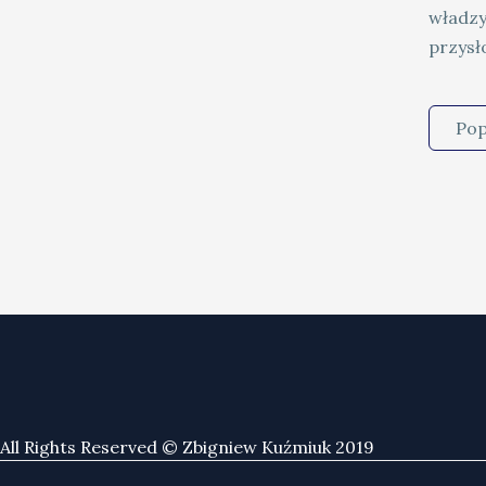
władzy
przysł
Pop
All Rights Reserved © Zbigniew Kuźmiuk 2019