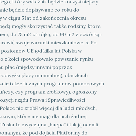
go, który wskaźnik będzie korzystniejszy
nie będzie dopisywane co roku do
w ciągu 5 lat od zakończenia okresu
będą mogły skorzystać także rodziny, które
eci, do 75 m2 z trójką, do 90 m2 z czwórką i
 poprawić swoje warunki mieszkaniowe. 5. Po
 poziomów UE (od kilku lat Polska w
co z kolei spowodowało powstanie rynku
u płac (między innymi poprzez
odwyżki płacy minimalnej), obniżkach
eszcie także licznych programów pomocowych
ekuńczy, czy program żłobkowy), ogłoszony
zycji rządu Prawa i Sprawiedliwości
lsce nie zrobił więcej dla ludzi młodych,
cznym, które nie mają dla nich żadnej
uska to zwyczajna „hucpa” i tak ją ocenili
onanym, że pod dojściu Platformy do