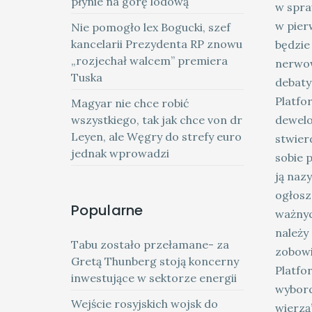
płynie na górę lodową
w spra
w pier
Nie pomogło lex Bogucki, szef
kancelarii Prezydenta RP znowu
będzie
„rozjechał walcem” premiera
nerwow
Tuska
debaty
Platfo
Magyar nie chce robić
wszystkiego, tak jak chce von dr
dewelo
Leyen, ale Węgry do strefy euro
stwier
jednak wprowadzi
sobie 
ją naz
ogłosz
Popularne
ważnyc
należy 
Tabu zostało przełamane- za
zobowi
Gretą Thunberg stoją koncerny
Platfor
inwestujące w sektorze energii
wyborcz
Wejście rosyjskich wojsk do
wierzą