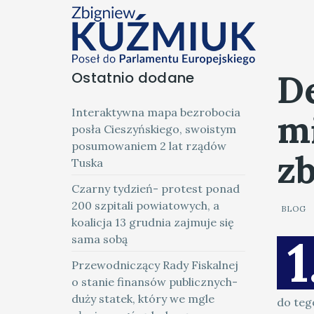
D
Ostatnio dodane
Interaktywna mapa bezrobocia
m
posła Cieszyńskiego, swoistym
posumowaniem 2 lat rządów
zb
Tuska
Czarny tydzień- protest ponad
200 szpitali powiatowych, a
BLOG
koalicja 13 grudnia zajmuje się
1
sama sobą
Przewodniczący Rady Fiskalnej
o stanie finansów publicznych-
duży statek, który we mgle
do teg