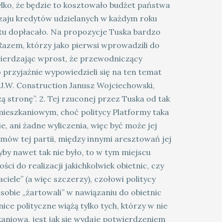
ylko, że będzie to kosztowało budżet państwa
odzaju kredytów udzielanych w każdym roku
dytu dopłacało. Na propozycje Tuska bardzo
Razem, którzy jako pierwsi wprowadzili do
wierdzając wprost, że przewodniczący
przyjaźnie wypowiedzieli się na ten temat
 J.W. Construction Janusz Wojciechowski,
ą stronę”. 2. Tej rzuconej przez Tuska od tak
ieszkaniowym, choć politycy Platformy taka
, ani żadne wyliczenia, więc być może jej
ów tej partii, między innymi aresztowań jej
by nawet tak nie było, to w tym miejscu
ci do realizacji jakichkolwiek obietnic, czy
iele” (a więc szczerzy), czołowi politycy
 sobie „żartowali” w nawiązaniu do obietnic
ice polityczne wiążą tylko tych, którzy w nie
aniowa, jest jak się wydaje potwierdzeniem