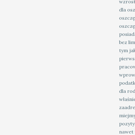
wzrost
dla os
oszczę
oszczę
posiad
bez lim
tym ja
pierws
pracow
wprowa
podatk
dla ro
właśni
zaadre
miejmy
pozyty
nawet 