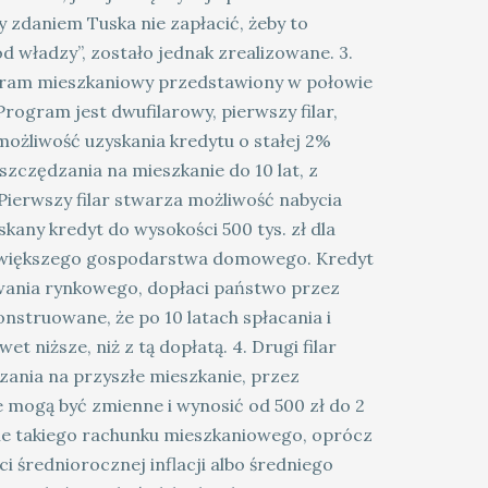
y zdaniem Tuska nie zapłacić, żeby to
od władzy”, zostało jednak zrealizowane. 3.
gram mieszkaniowy przedstawiony w połowie
rogram jest dwufilarowy, pierwszy filar,
ożliwość uzyskania kredytu o stałej 2%
zczędzania na mieszkanie do 10 lat, z
ierwszy filar stwarza możliwość nabycia
any kredyt do wysokości 500 tys. zł dla
 większego gospodarstwa domowego. Kredyt
wania rynkowego, dopłaci państwo przez
onstruowane, że po 10 latach spłacania i
t niższe, niż z tą dopłatą. 4. Drugi filar
ania na przyszłe mieszkanie, przez
e mogą być zmienne i wynosić od 500 zł do 2
nie takiego rachunku mieszkaniowego, oprócz
średniorocznej inflacji albo średniego