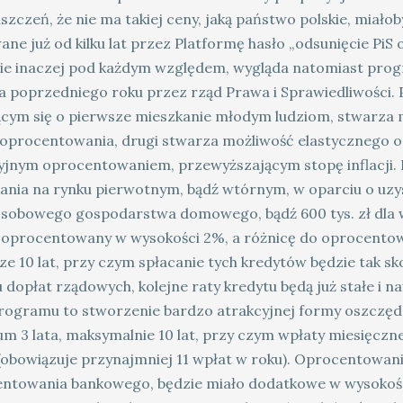
szczeń, że nie ma takiej ceny, jaką państwo polskie, miałob
ne już od kilku lat przez Platformę hasło „odsunięcie PiS 
ie inaczej pod każdym względem, wygląda natomiast pro
a poprzedniego roku przez rząd Prawa i Sprawiedliwości. P
ącym się o pierwsze mieszkanie młodym ludziom, stwarza m
 oprocentowania, drugi stwarza możliwość elastycznego os
yjnym oprocentowaniem, przewyższającym stopę inflacji. P
ania na rynku pierwotnym, bądź wtórnym, w oparciu o uzysk
sobowego gospodarstwa domowego, bądź 600 tys. zł dla
 oprocentowany w wysokości 2%, a różnicę do oprocento
ze 10 lat, przy czym spłacanie tych kredytów będzie tak sk
 dopłat rządowych, kolejne raty kredytu będą już stałe i nawe
rogramu to stworzenie bardzo atrakcyjnej formy oszczędz
m 3 lata, maksymalnie 10 lat, przy czym wpłaty miesięczn
ł (obowiązuje przynajmniej 11 wpłat w roku). Oprocentowa
ntowania bankowego, będzie miało dodatkowe w wysokości 