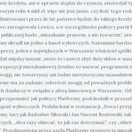
wie kredytu, ani w sprawie dopłat do czynszu, stwierdził t
wszym roku 4 mld zł, więc nie jest jasne, czy ilość tego r
 limitowana i przez ile lat państwo będzie do takiego kre
o zareagowała Lewica, a w szczególności politycy partii 
 publicznej hasło „mieszkanie prawem, a nie towarem”, st
rmy ukradł im jedno z haseł wyborczych. Natomiast bardzo 
perzy, jeden z największych w Warszawie właściciel spółki
dził między innymi „może to i nawet zbyt duży ukłon w nasz
propozycji mieszkaniowej (trudno to nazwać programem m
ywają), nie towarzyszy ani żadne merytoryczne uzasadnienie
enie ma za zadanie, odwrócić uwagę od poważnych problem
h działaczy w związku z aferą śmieciową w Warszawie. Gdy
przypomnieć jak politycy Platformy, podchodzili w przeszłoś
ązań wyborczych. Podsłuchani w restauracji „Sowa i przyjac
my, tacy jak Radosław Sikorski i Jan Vincent Rostowski, tak
ych, „dwa razy obiecać, to jak raz dotrzymać”, czy „obietn
”. Przedstawiona przez szefa Platformy propozycja mieszk