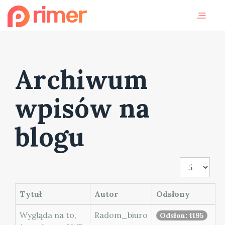
Archiwum
wpisów na
blogu
Pokaż
#
Tytuł
Autor
Odsłony
Wygląda na to,
Radom_biuro
Odsłon: 1195