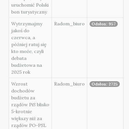
uruchomić Polski
bon turystyczny
Wytrzymajmy
Radom_biuro
Odsłon: 957
jakoś do
czerwca, a
później ratuj się
kto może, czyli
debata
budżetowa na
2025 rok
Wzrost
Radom_biuro
Odsłon: 2725
dochodów
budżetu za
rządów PiS blisko
5-krotnie
większy niż za
rządów PO-PSL