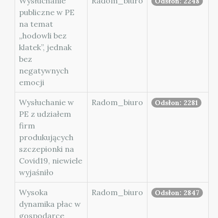
Wysłuchanie
Radom_biuro
Odsłon: 2248
publiczne w PE
na temat
„hodowli bez
klatek”, jednak
bez
negatywnych
emocji
Wysłuchanie w
Radom_biuro
Odsłon: 2281
PE z udziałem
firm
produkujących
szczepionki na
Covid19, niewiele
wyjaśniło
Wysoka
Radom_biuro
Odsłon: 2847
dynamika płac w
gospodarce