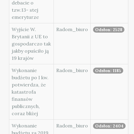
debacie o
tzw.13- stej
emeryturze
Wyjście W.
Radom_biuro
Odsłon: 2528
Brytanii z UE to
gospodarczo tak
jakby opuściło ją
19 krajów
Wykonanie
Radom_biuro
Odsłon: 1185
budżetu po I kw.
potwierdza, że
katastrofa
finansów
publicznych,
coraz bliżej
Wykonanie
Radom_biuro
Odsłon: 2404
budżetu za 2019