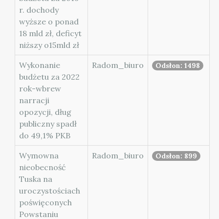
r. dochody
wyższe o ponad
18 mld zł, deficyt
niższy o15mld zł
Wykonanie
Radom_biuro
Odsłon: 1498
budżetu za 2022
rok-wbrew
narracji
opozycji, dług
publiczny spadł
do 49,1% PKB
Wymowna
Radom_biuro
Odsłon: 899
nieobecność
Tuska na
uroczystościach
poświęconych
Powstaniu