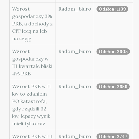
Wzrost
Radom_biuro
Odsłon: 1139
gospodarczy 3%
PKB, a dochody z
CIT lecą na łeb
na szyję
Wzrost
Radom_biuro
Odsłon: 2605
gospodarczy w
III kwartale bliski
4% PKB
Wzrost PKB w II
Radom_biuro
Odsłon: 2659
kw to zdaniem
PO katastrofa,
gdy rządzili 32
kw, lepszy wynik
mieli tylko raz
Wzrost PKB w III
Radom_biuro
Odsłon: 2747