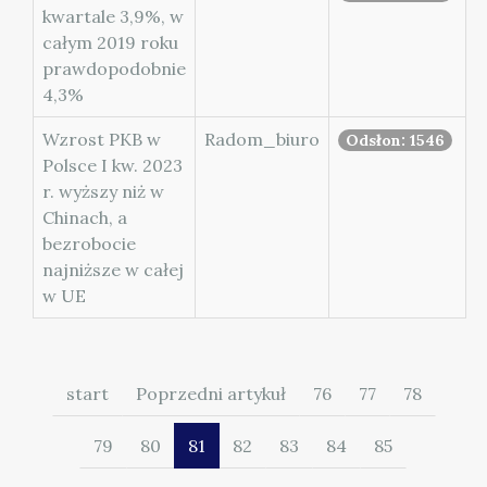
kwartale 3,9%, w
całym 2019 roku
prawdopodobnie
4,3%
Wzrost PKB w
Radom_biuro
Odsłon: 1546
Polsce I kw. 2023
r. wyższy niż w
Chinach, a
bezrobocie
najniższe w całej
w UE
start
Poprzedni artykuł
76
77
78
79
80
81
82
83
84
85