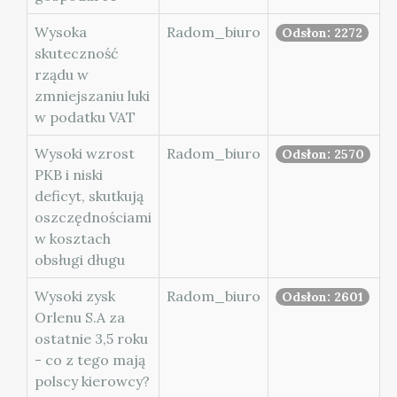
Wysoka
Radom_biuro
Odsłon: 2272
skuteczność
rządu w
zmniejszaniu luki
w podatku VAT
Wysoki wzrost
Radom_biuro
Odsłon: 2570
PKB i niski
deficyt, skutkują
oszczędnościami
w kosztach
obsługi długu
Wysoki zysk
Radom_biuro
Odsłon: 2601
Orlenu S.A za
ostatnie 3,5 roku
- co z tego mają
polscy kierowcy?