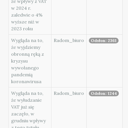
że wpływy z VAT
w 2024 r.
zaledwie o 4%
wyższe niż w
2023 roku
Wygląda na to,
Radom_biuro
Odsłon: 2361
że wyjdziemy
obronną ręką z
kryzysu
wywołanego
pandemią
koronawirusa
Wygląda na to,
Radom_biuro
Odsłon: 1244
że wyłudzanie
VAT już się
zaczęło, w
grudniu wpływy
z tego tytułu