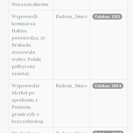
Warszawskiemu
Wypowiedź
Radom_biuro
Odsłon: 1313
komisarza
Hahna
potwierdza, że
Bruksela
stosowała
wobec Polski
polityczny
szantaż
Wypowiedzi
Radom_biuro
Odsłon: 1864
Merkel po
spotkaniu z
Putinem
graniczyły z
bezczelnością