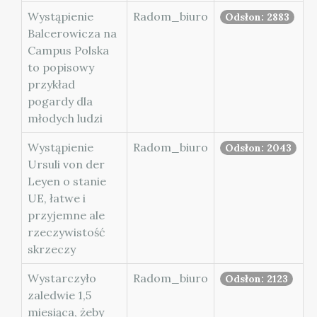
Wystąpienie
Radom_biuro
Odsłon: 2883
Balcerowicza na
Campus Polska
to popisowy
przykład
pogardy dla
młodych ludzi
Wystąpienie
Radom_biuro
Odsłon: 2043
Ursuli von der
Leyen o stanie
UE, łatwe i
przyjemne ale
rzeczywistość
skrzeczy
Wystarczyło
Radom_biuro
Odsłon: 2123
zaledwie 1,5
miesiąca, żeby